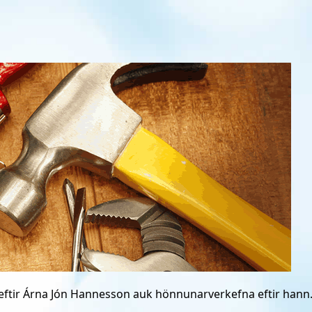
Skip to
main
content
i eftir Árna Jón Hannesson auk hönnunarverkefna eftir hann. 