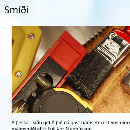
Smíði
Á þessari síðu getið þið nálgast námsefni í steinsmíð
málmsmíði eftir Egil Þór Magnússon.