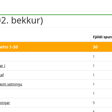
2. bekkur)
Fjöldi spu
efni 1-30
30
1
ar í
1
taf
1
 þeim setningu
1
1
iningar
5
5