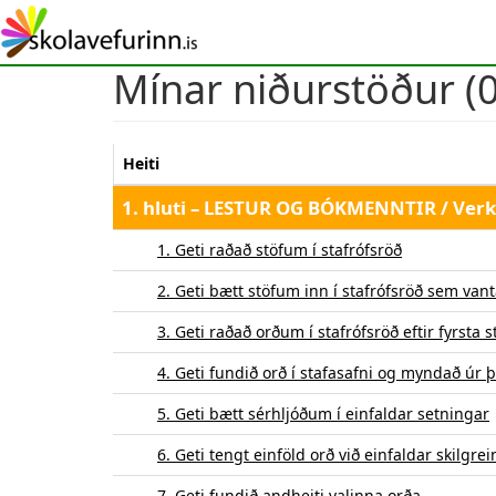
Skip
to
main
Mínar niðurstöður (0
content
Heiti
1. hluti – LESTUR OG BÓKMENNTIR / Verk
1. Geti raðað stöfum í stafrófsröð
2. Geti bætt stöfum inn í stafrófsröð sem vant
3. Geti raðað orðum í stafrófsröð eftir fyrsta s
4. Geti fundið orð í stafasafni og myndað úr
5. Geti bætt sérhljóðum í einfaldar setningar
6. Geti tengt einföld orð við einfaldar skilgre
7. Geti fundið andheiti valinna orða