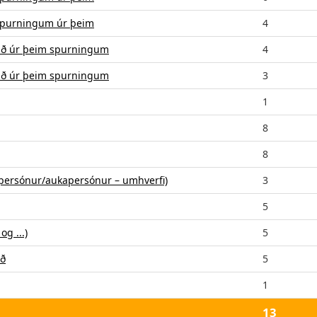
m spurningum úr þeim
4
arað úr þeim spurningum
4
arað úr þeim spurningum
3
1
8
8
alpersónur/aukapersónur – umhverfi)
3
5
og ...)
5
rð
5
1
13