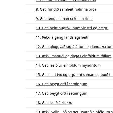
8. Geti fundið samheiti valinna orða
9. Geti tengt saman orð sem ríma
10. Geti beitt hugtökunum vinstri og hægri
11. Þekki algeng landslagsheiti
12. Geti glöggvað sig á áttum og landakortu
13. Þekki mánuði og daga í einföldum töflum
14. Geti lesið úr einföldum myndritum
15. Geti sett tvö og þrjú orð saman og búið til
16. Geti beygt orð í setningum
17. Geti beygt orð í setningum
18. Geti lesið á klukku
19. Þekki valin ljóð og geti svarað einföldu