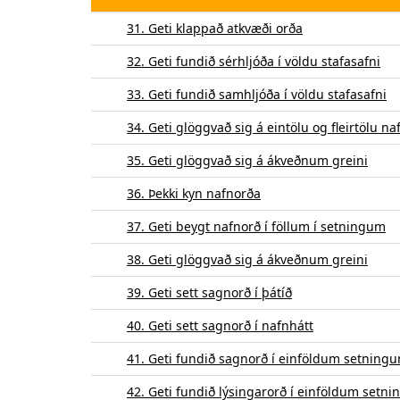
31. Geti klappað atkvæði orða
32. Geti fundið sérhljóða í völdu stafasafni
33. Geti fundið samhljóða í völdu stafasafni
34. Geti glöggvað sig á eintölu og fleirtölu n
35. Geti glöggvað sig á ákveðnum greini
36. Þekki kyn nafnorða
37. Geti beygt nafnorð í föllum í setningum
38. Geti glöggvað sig á ákveðnum greini
39. Geti sett sagnorð í þátíð
40. Geti sett sagnorð í nafnhátt
41. Geti fundið sagnorð í einföldum setning
42. Geti fundið lýsingarorð í einföldum setn