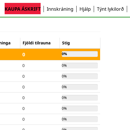
KAUPA ÁSKRIFT
Innskráning
Hjálp
Týnt lykilorð
rninga
Fjöldi tilrauna
Stig
0
0%
0
0%
0
0%
0
0%
0
0%
0
0%
0
0%
0
0%