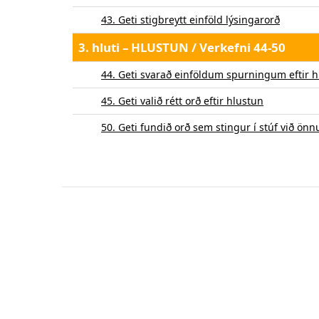
43. Geti stigbreytt einföld lýsingarorð
3. hluti – HLUSTUN / Verkefni 44-50
44. Geti svarað einföldum spurningum eftir 
45. Geti valið rétt orð eftir hlustun
50. Geti fundið orð sem stingur í stúf við önn