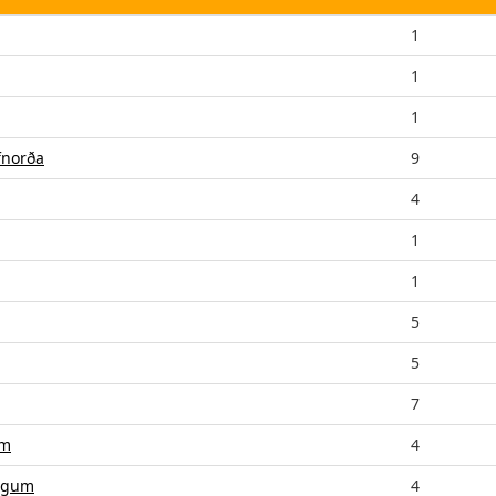
1
1
1
afnorða
9
4
1
1
5
5
7
um
4
ingum
4