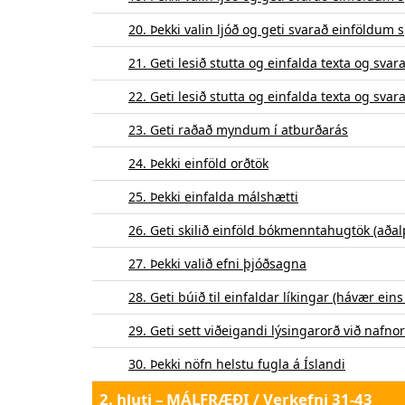
20. Þekki valin ljóð og geti svarað einföldu
21. Geti lesið stutta og einfalda texta og sv
22. Geti lesið stutta og einfalda texta og sv
23. Geti raðað myndum í atburðarás
24. Þekki einföld orðtök
25. Þekki einfalda málshætti
26. Geti skilið einföld bókmenntahugtök (að
27. Þekki valið efni þjóðsagna
28. Geti búið til einfaldar líkingar (hávær eins 
29. Geti sett viðeigandi lýsingarorð við nafno
30. Þekki nöfn helstu fugla á Íslandi
2. hluti – MÁLFRÆÐI / Verkefni 31-43