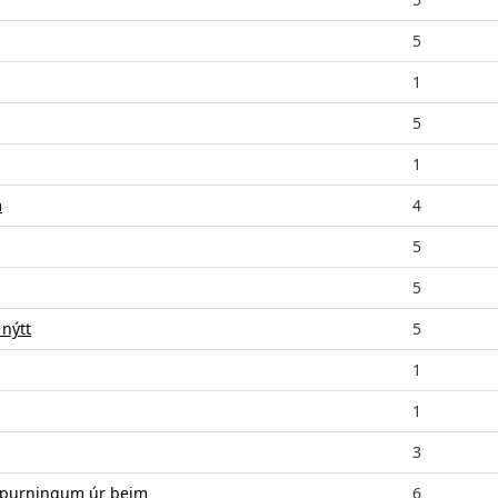
5
1
5
1
m
4
5
5
 nýtt
5
1
1
3
m spurningum úr þeim
6