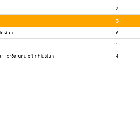
8
3
hlustun
6
1
ur í orðarunu eftir hlustun
4