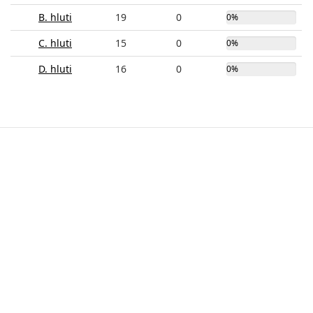
B. hluti
19
0
0%
C. hluti
15
0
0%
D. hluti
16
0
0%