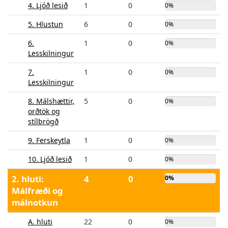
4. Ljóð lesið
1
0
0%
5. Hlustun
6
0
0%
6.
1
0
0%
Lesskilningur
7.
1
0
0%
Lesskilningur
8. Málshættir,
5
0
0%
orðtök og
stílbrögð
9. Ferskeytla
1
0
0%
10. Ljóð lesið
1
0
0%
2. hluti:
4
0
0%
Málfræði og
málnotkun
A. hluti
22
0
0%