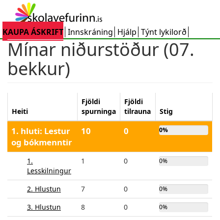
Skip
to
main
KAUPA ÁSKRIFT
Innskráning
Hjálp
Týnt lykilorð
content
Mínar niðurstöður (07.
bekkur)
Fjöldi
Fjöldi
Heiti
spurninga
tilrauna
Stig
1. hluti: Lestur
10
0
0%
og bókmenntir
1.
1
0
0%
Lesskilningur
2. Hlustun
7
0
0%
3. Hlustun
8
0
0%