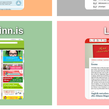
inn.is
L