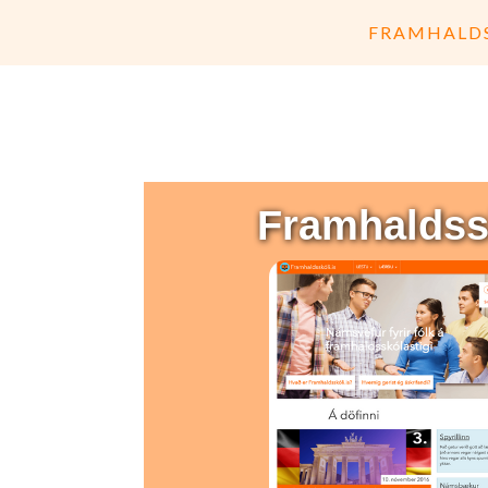
FRAMHALDS
Framhaldssk