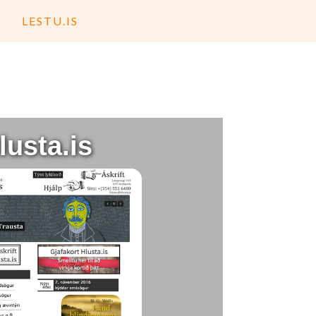
LESTU.IS
lusta.is