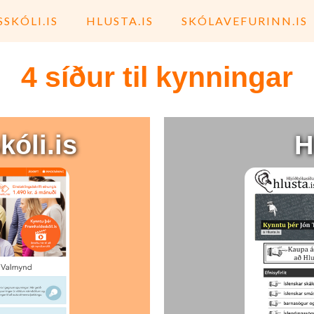
SKÓLI.IS
HLUSTA.IS
SKÓLAVEFURINN.IS
4 síður til kynningar
óli.is
H