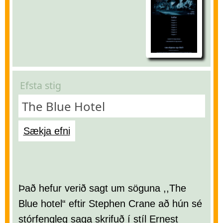
Efsta stig
The Blue Hotel
Sækja efni
Það hefur verið sagt um söguna ,,The
Blue hotel“ eftir Stephen Crane að hún sé
stórfengleg saga skrifuð í stíl Ernest