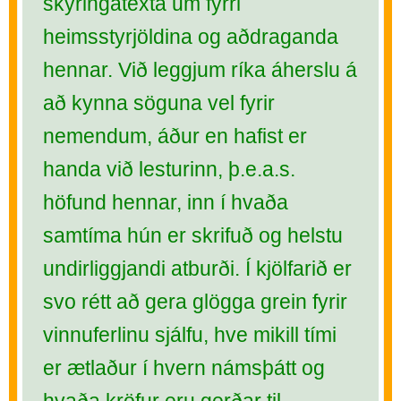
skýringatexta um fyrri
heimsstyrjöldina og aðdraganda
hennar. Við leggjum ríka áherslu á
að kynna söguna vel fyrir
nemendum, áður en hafist er
handa við lesturinn, þ.e.a.s.
höfund hennar, inn í hvaða
samtíma hún er skrifuð og helstu
undirliggjandi atburði. Í kjölfarið er
svo rétt að gera glögga grein fyrir
vinnuferlinu sjálfu, hve mikill tími
er ætlaður í hvern námsþátt og