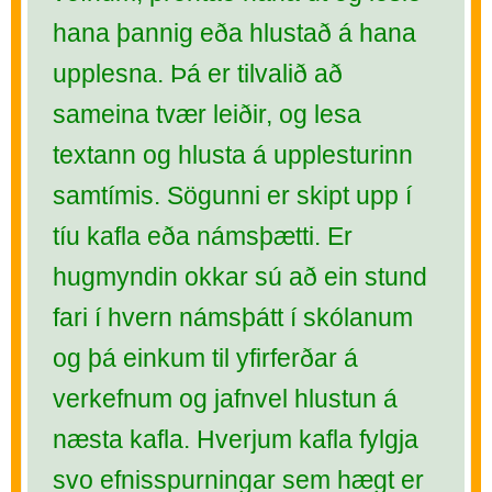
hana þannig eða hlustað á hana
upplesna. Þá er tilvalið að
sameina tvær leiðir, og lesa
textann og hlusta á upplesturinn
samtímis. Sögunni er skipt upp í
tíu kafla eða námsþætti. Er
hugmyndin okkar sú að ein stund
fari í hvern námsþátt í skólanum
og þá einkum til yfirferðar á
verkefnum og jafnvel hlustun á
næsta kafla. Hverjum kafla fylgja
svo efnisspurningar sem hægt er