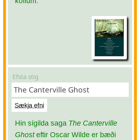
köflum.
Efsta stig
The Canterville Ghost
Sækja efni
Hin sígilda saga
The Canterville
Ghost
eftir Oscar Wilde er bæði