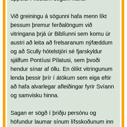
Við greiningu á sögunni hafa menn líkt
þessum þremur ferðalöngum við
vitringana þrjá úr Biblíunni sem komu úr
austri að leita að frelsaranum nýfæddum
og að Scully hótelstjóri sé fjarskyldur
sjálfum Pontíusi Pílatusi, sem þvoði
hendur sínar af öllu. En ólíkt vitringunum
lenda þessir þrír í átökum sem eiga eftir
að hafa alvarlegar afleiðingar fyrir Svíann
og samvisku hinna.
Sagan er sögð í þriðju persónu og
höfundur laumar sínum lífsskoðunum inn