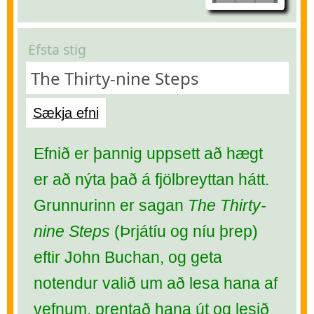
Efsta stig
The Thirty-nine Steps
Sækja efni
Efnið er þannig uppsett að hægt
er að nýta það á fjölbreyttan hátt.
Grunnurinn er sagan
The Thirty-
nine Steps
(Þrjátíu og níu þrep)
eftir John Buchan, og geta
notendur valið um að lesa hana af
vefnum, prentað hana út og lesið