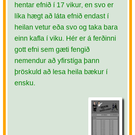
hentar efnið í 17 vikur, en svo er
líka hægt að láta efnið endast í
heilan vetur eða svo og taka bara
einn kafla í viku. Hér er á ferðinni
gott efni sem gæti fengið
nemendur að yfirstíga þann
þröskuld að lesa heila bækur í
ensku.