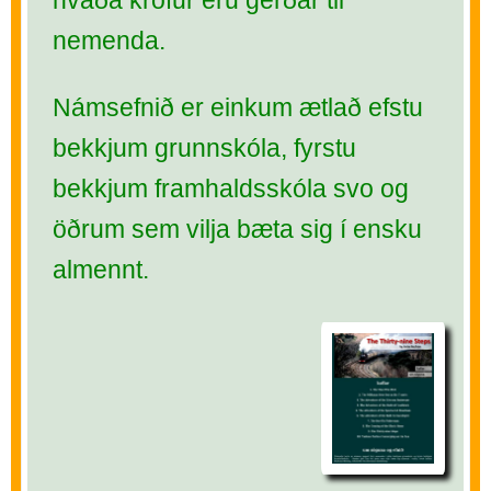
hvaða kröfur eru gerðar til
nemenda.
Námsefnið er einkum ætlað efstu
bekkjum grunnskóla, fyrstu
bekkjum framhaldsskóla svo og
öðrum sem vilja bæta sig í ensku
almennt.