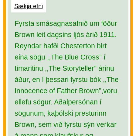
Sækja efni
Fyrsta smásagnasafnið um föður
Brown leit dagsins ljós árið 1911.
Reyndar hafði Chesterton birt
eina sögu ,,The Blue Cross” í
tímaritinu ,,The Storyteller” árinu
áður, en í þessari fyrstu bók ,,The
Innocence of Father Brown”,voru
ellefu sögur. Aðalpersónan í
sögunum, kaþólski presturinn
Brown, sem við fyrstu sýn verkar
á mann sem klaufskur og