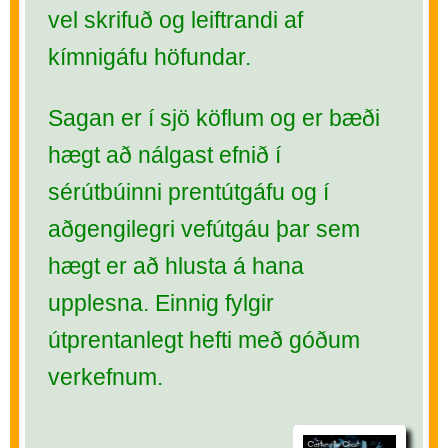
vel skrifuð og leiftrandi af
kímnigáfu höfundar.
Sagan er í sjö köflum og er bæði
hægt að nálgast efnið í
sérútbúinni prentútgáfu og í
aðgengilegri vefútgáu þar sem
hægt er að hlusta á hana
upplesna. Einnig fylgir
útprentanlegt hefti með góðum
verkefnum.