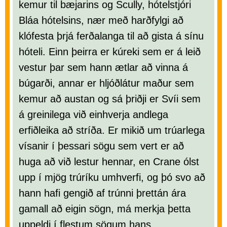
kemur til bæjarins og Scully, hótelstjóri
Bláa hótelsins, nær með harðfylgi að
klófesta þrjá ferðalanga til að gista á sínu
hóteli. Einn þeirra er kúreki sem er á leið
vestur þar sem hann ætlar að vinna á
búgarði, annar er hljóðlátur maður sem
kemur að austan og sá þriðji er Svíi sem
á greinilega við einhverja andlega
erfiðleika að stríða. Er mikið um trúarlega
vísanir í þessari sögu sem vert er að
huga að við lestur hennar, en Crane ólst
upp í mjög trúríku umhverfi, og þó svo að
hann hafi gengið af trúnni þrettán ára
gamall að eigin sögn, má merkja þetta
uppeldi í flestum sögum hans.