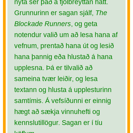
nýta sér það á fjölbreyttan hátt.
Grunnurinn er sagan sjálf,
The
Blockade Runners
, og geta
notendur valið um að lesa hana af
vefnum, prentað hana út og lesið
hana þannig eða hlustað á hana
upplesna. Þá er tilvalið að
sameina tvær leiðir, og lesa
textann og hlusta á upplesturinn
samtímis. Á vefsíðunni er einnig
hægt að sækja vinnuhefti og
kennslutillögur. Sagan er í tíu