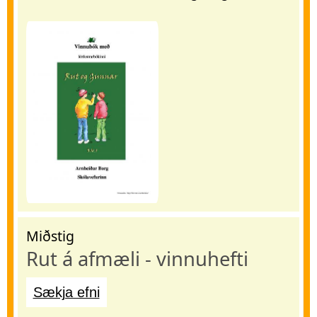
Miðstig
Rut á afmæli - vinnuhefti
Sækja efni