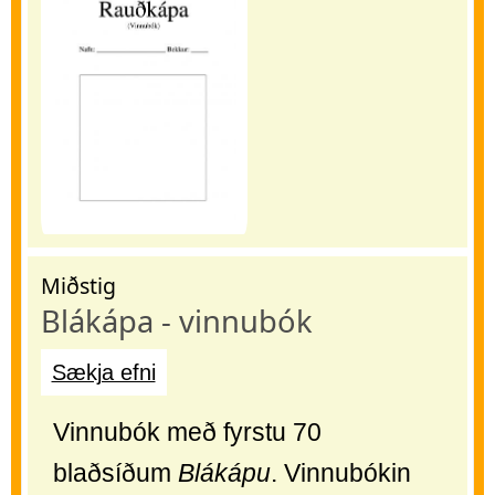
Miðstig
Blákápa - vinnubók
Sækja efni
Vinnubók með fyrstu 70
blaðsíðum
Blákápu
. Vinnubókin