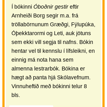
Í bókinni
Óboðnir gestir
eftir
Arnheiði Borg segir m.a. frá
tröllabörnunum Græðgi, Fýlupúka,
Óþekktarormi og Leti, auk jötuns
sem ekki vill segja til nafns. Bókin
hentar vel til kennslu í lífsleikni, en
einnig má nota hana sem
almenna lestrarbók. Bókina er
hægt að panta hjá Skólavefnum.
Vinnuheftið með bókinni telur 8
bls.