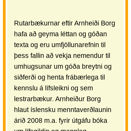
Rutarbækurnar eftir Arnheiði Borg
hafa að geyma léttan og góðan
texta og eru umfjöllunarefnin til
þess fallin að vekja nemendur til
umhugsunar um góða breytni og
siðferði og henta frábærlega til
kennslu á lífsleikni og sem
lestrarbækur. Arnheiður Borg
hlaut íslensku menntaverðlaunin
árið 2008 m.a. fyrir útgáfu bóka