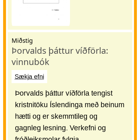
Miðstig
Þorvalds þáttur víðförla:
vinnubók
Sækja efni
Þorvalds þáttur víðförla tengist
kristnitöku Íslendinga með beinum
hætti og er skemmtileg og
gagnleg lesning. Verkefni og
fróðleiksmolar fylgja.