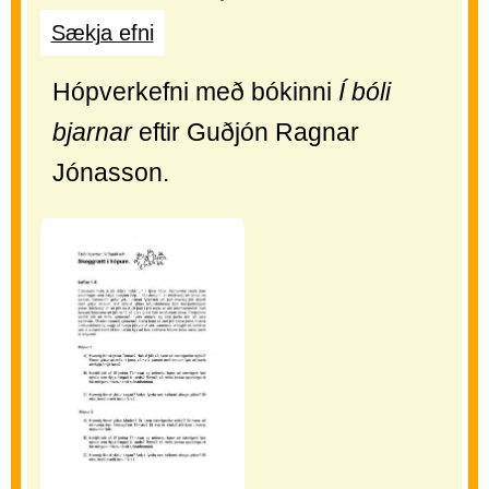
Sækja efni
Hópverkefni með bókinni
Í bóli
bjarnar
eftir Guðjón Ragnar
Jónasson.