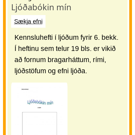
Ljóðabókin mín
Sækja efni
Kennsluhefti í ljóðum fyrir 6. bekk.
Í heftinu sem telur 19 bls. er vikið
að fornum bragarháttum, rími,
ljóðstöfum og efni ljóða.