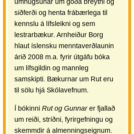
umhugsunar um góða breytni og
siðferði og henta frábærlega til
kennslu á lífsleikni og sem
lestrarbækur. Arnheiður Borg
hlaut íslensku menntaverðlaunin
árið 2008 m.a. fyrir útgáfu bóka
um lífsgildin og mannleg
samskipti. Bækurnar um Rut eru
til sölu hjá Skólavefnum.
Í bókinni
Rut og Gunnar
er fjallað
um reiði, stríðni, fyrirgefningu og
skemmdir á almenningseignum.