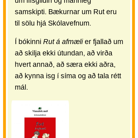
um lífsgildin og mannleg
samskipti. Bækurnar um Rut eru
til sölu hjá Skólavefnum.
Í bókinni
Rut á afmæli
er fjallað um
að skilja ekki útundan, að virða
hvert annað, að særa ekki aðra,
að kynna isg í síma og að tala rétt
mál.