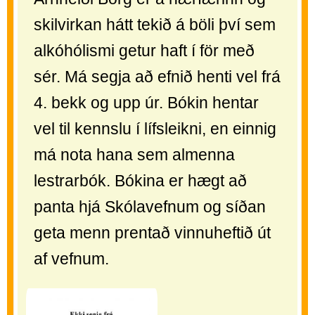
skilvirkan hátt tekið á böli því sem
alkóhólismi getur haft í för með
sér. Má segja að efnið henti vel frá
4. bekk og upp úr. Bókin hentar
vel til kennslu í lífsleikni, en einnig
má nota hana sem almenna
lestrarbók. Bókina er hægt að
panta hjá Skólavefnum og síðan
geta menn prentað vinnuheftið út
af vefnum.