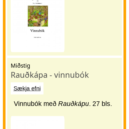
Miðstig
Rauðkápa - vinnubók
Sækja efni
Vinnubók með
Rauðkápu
. 27 bls.