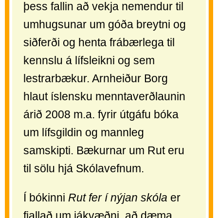
þess fallin að vekja nemendur til
umhugsunar um góða breytni og
siðferði og henta frábærlega til
kennslu á lífsleikni og sem
lestrarbækur. Arnheiður Borg
hlaut íslensku menntaverðlaunin
árið 2008 m.a. fyrir útgáfu bóka
um lífsgildin og mannleg
samskipti. Bækurnar um Rut eru
til sölu hjá Skólavefnum.
Í bókinni
Rut fer í nýjan skóla
er
fjallað um jákvæðni, að dæma