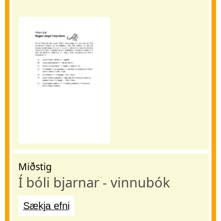
Miðstig
Í bóli bjarnar - vinnubók
Sækja efni