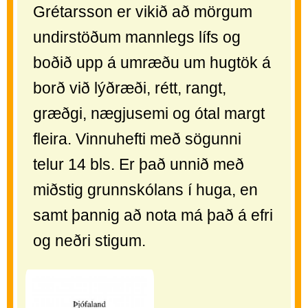
Grétarsson er vikið að mörgum
undirstöðum mannlegs lífs og
boðið upp á umræðu um hugtök á
borð við lýðræði, rétt, rangt,
græðgi, nægjusemi og ótal margt
fleira. Vinnuhefti með sögunni
telur 14 bls. Er það unnið með
miðstig grunnskólans í huga, en
samt þannig að nota má það á efri
og neðri stigum.