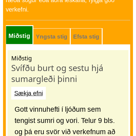
verkefni.
Miðstig
Yngsta stig
Efsta stig
Miðstig
Svífðu burt og sestu hjá
sumargleði þinni
Sækja efni
Gott vinnuhefti í ljóðum sem
tengist sumri og vori. Telur 9 bls.
og þá eru svör við verkefnum að