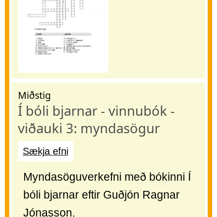
Miðstig
Í bóli bjarnar - vinnubók -
viðauki 3: myndasögur
Sækja efni
Myndasöguverkefni með bókinni Í
bóli bjarnar eftir Guðjón Ragnar
Jónasson.