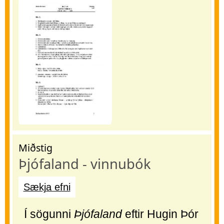
Miðstig
Þjófaland - vinnubók
Sækja efni
Í sögunni
Þjófaland
eftir Hugin Þór