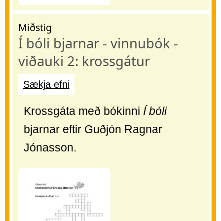
Miðstig
Í bóli bjarnar - vinnubók -
viðauki 2: krossgátur
Sækja efni
Krossgáta með bókinni
Í bóli
bjarnar eftir Guðjón Ragnar
Jónasson.