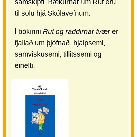
samskipti. Bækurnar um Rut eru
til sölu hjá Skólavefnum.
Í bókinni
Rut og raddirnar tvær
er
fjallað um þjófnað, hjálpsemi,
samviskusemi, tillitssemi og
einelti.