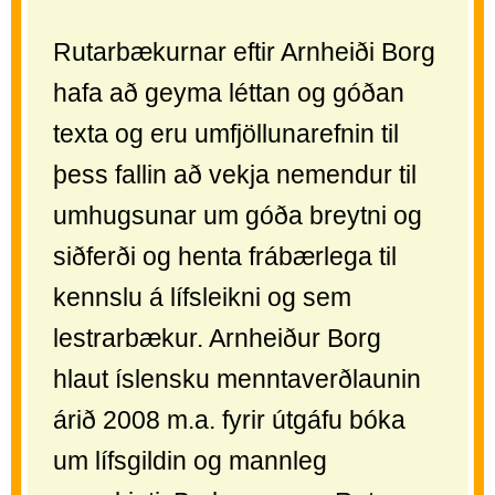
Rutarbækurnar eftir Arnheiði Borg
hafa að geyma léttan og góðan
texta og eru umfjöllunarefnin til
þess fallin að vekja nemendur til
umhugsunar um góða breytni og
siðferði og henta frábærlega til
kennslu á lífsleikni og sem
lestrarbækur. Arnheiður Borg
hlaut íslensku menntaverðlaunin
árið 2008 m.a. fyrir útgáfu bóka
um lífsgildin og mannleg