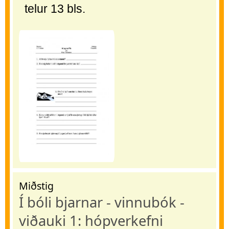
telur 13 bls.
Miðstig
Í bóli bjarnar - vinnubók -
viðauki 1: hópverkefni