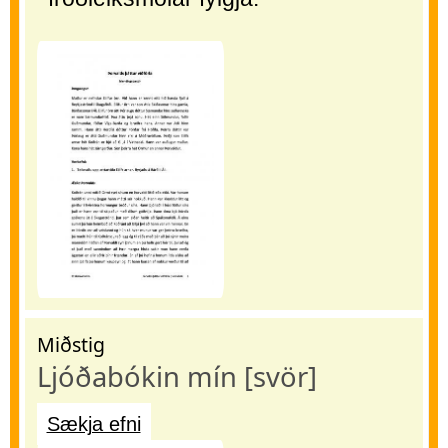
Miðstig
Ljóðabókin mín [svör]
Sækja efni