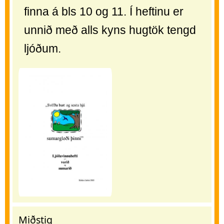
finna á bls 10 og 11. Í heftinu er
unnið með alls kyns hugtök tengd
ljóðum.
Miðstig