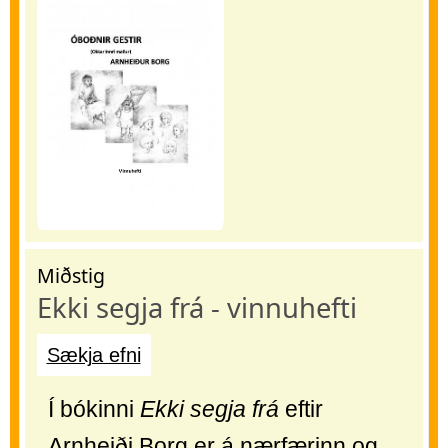
Miðstig
Ekki segja frá - vinnuhefti
Sækja efni
Í bókinni
Ekki segja frá
eftir
Arnheiði Borg er á nærfærinn og