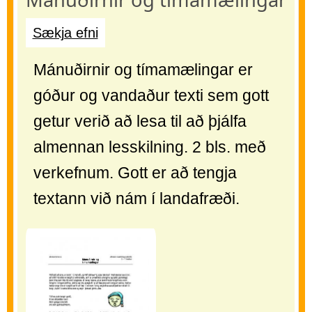
Sækja efni
Mánuðirnir og tímamælingar er
góður og vandaður texti sem gott
getur verið að lesa til að þjálfa
almennan lesskilning. 2 bls. með
verkefnum. Gott er að tengja
textann við nám í landafræði.