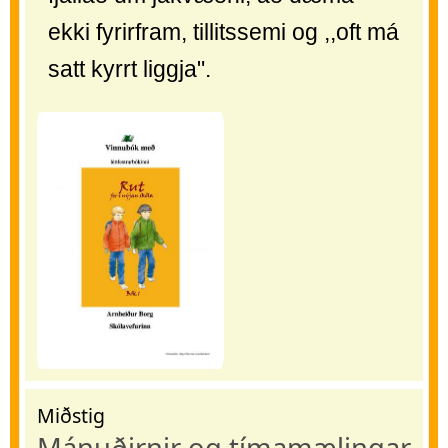
ekki fyrirfram, tillitssemi og ,,oft má
satt kyrrt liggja".
Miðstig
Mánuðirnir og tímamælingar