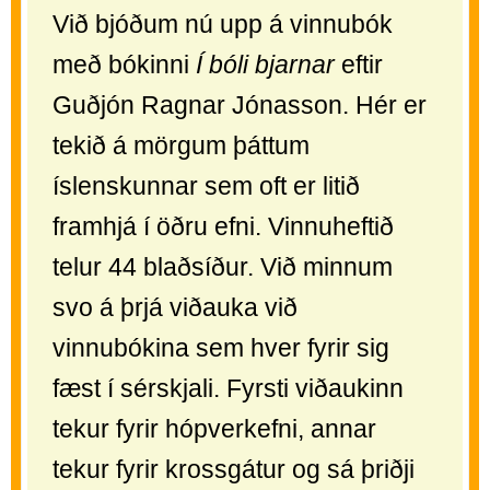
Við bjóðum nú upp á vinnubók
með bókinni
Í bóli bjarnar
eftir
Guðjón Ragnar Jónasson. Hér er
tekið á mörgum þáttum
íslenskunnar sem oft er litið
framhjá í öðru efni. Vinnuheftið
telur 44 blaðsíður. Við minnum
svo á þrjá viðauka við
vinnubókina sem hver fyrir sig
fæst í sérskjali. Fyrsti viðaukinn
tekur fyrir hópverkefni, annar
tekur fyrir krossgátur og sá þriðji