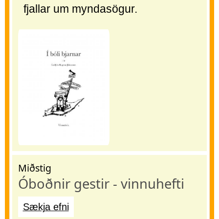
fjallar um myndasögur.
Miðstig
Óboðnir gestir - vinnuhefti
Sækja efni