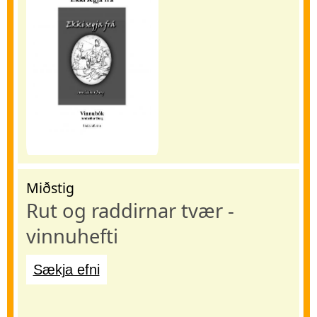
Miðstig
Rut og raddirnar tvær -
vinnuhefti
Sækja efni