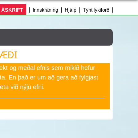
 ÁSKRIFT
Innskráning
Hjálp
Týnt lykilorð
RÆÐI
ækt og meðal efnis sem mikið hefur
eita. En það er um að gera að fylgjast
a við nýju efni.