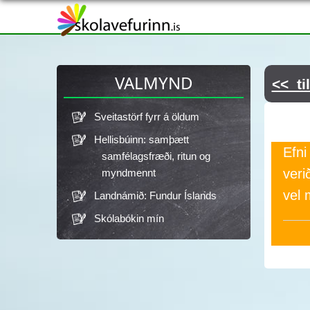
ÞÚ ERT HÉR
VALMYND
<< ti
Sveitastörf fyrr á öldum
Hellisbúinn: samþætt
Efni
samfélagsfræði, ritun og
veri
myndmennt
vel 
Landnámið: Fundur Íslands
Skólabókin mín