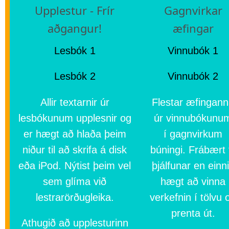
Upplestur - Frír
Gagnvirkar
aðgangur!
æfingar
Lesbók 1
Vinnubók 1
Lesbók 2
Vinnubók 2
Allir textarnir úr
Flestar æfingan
lesbókunum upplesnir og
úr vinnubókunu
er hægt að hlaða þeim
í gagnvirkum
niður til að skrifa á disk
búningi. Frábært t
eða iPod. Nýtist þeim vel
þjálfunar en einn
sem glíma við
hægt að vinna
lestrarörðugleika.
verkefnin í tölvu 
prenta út.
Athugið að upplesturinn