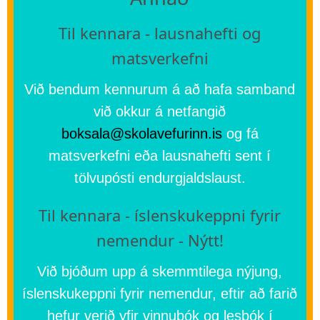
Til kennara - lausnahefti og
matsverkefni
Við bendum kennurum á að hafa samband
við okkur á netfangið
boksala@skolavefurinn.is
og fá
matsverkefni eða lausnahefti sent í
tölvupósti endurgjaldslaust.
Til kennara - íslenskukeppni fyrir
nemendur - Nýtt!
Við bjóðum upp á skemmtilega nýjung,
íslenskukeppni fyrir nemendur, eftir að farið
hefur verið yfir vinnubók og lesbók í