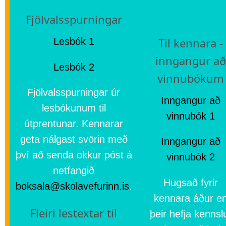
Fjölvalsspurningar
Til kennara -
Lesbók 1
inngangur að
Lesbók 2
vinnubókum
Fjölvalsspurningar úr
Inngangur að
lesbókunum til
vinnubók 1
útprentunar. Kennarar
geta nálgast svörin með
Inngangur að
því að senda okkur póst á
vinnubók 2
netfangið
Hugsað fyrir
boksala@skolavefurinn.is
.
kennara áður e
Fleiri lestextar til
þeir hefja kennsl