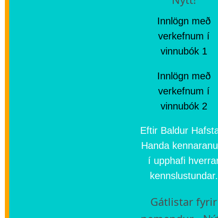
Innlögn með
verkefnum í
vinnubók 1
Innlögn með
verkefnum í
vinnubók 2
Eftir Baldur Hafst
Handa kennaran
í upphafi hverra
kennslustundar.
Gátlistar fyrir