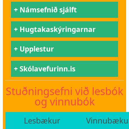
Námsefnið sjálft
Hugtakaskýringarnar
Upplestur
Skólavefurinn.is
Stuðningsefni við lesbók
og vinnubók
Lesbækur
Vinnubæku