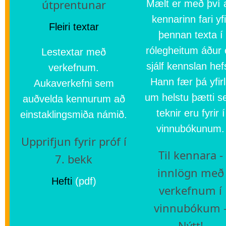
útprentunar
Mælt er með því 
kennarinn fari yfi
Fleiri textar
þennan texta í
rólegheitum áður 
Lestextar með
sjálf kennslan hef
verkefnum.
Hann fær þá yfirl
Aukaverkefni sem
um helstu þætti 
auðvelda kennurum að
teknir eru fyrir í
einstaklingsmiða námið.
vinnubókunum.
Upprifjun fyrir próf í
Til kennara -
7. bekk
innlögn með
Hefti
(pdf)
verkefnum í
vinnubókum 
Nýtt!