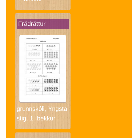
Frádráttur
grunnskóli, Yngsta
stig, 1. bekkur