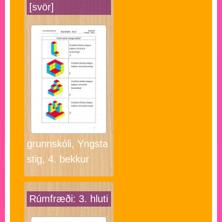
[svör]
grunnskóli, Yngsta
stig, 4. bekkur
Rúmfræði: 3. hluti