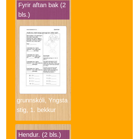
Fyrir aftan bak (2
bls.)
grunnskóli, Yngsta
stig, 1. bekkur
Hendur. (2 bls.)