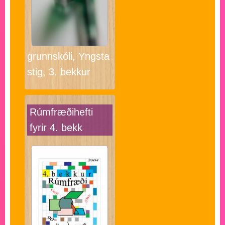
grunnskóli, Yngsta
stig, 3. bekkur
Rúmfræðihefti
fyrir 4. bekk