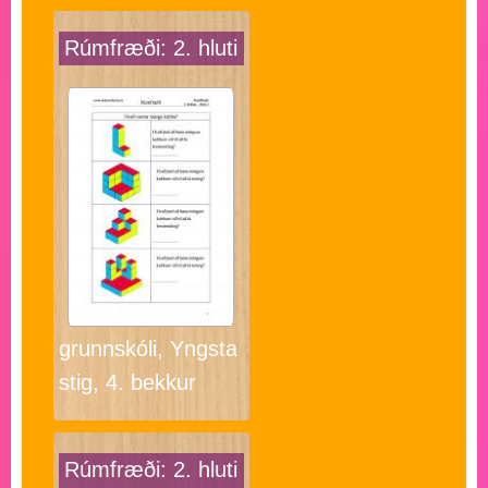
Rúmfræði: 2. hluti
grunnskóli, Yngsta
stig, 4. bekkur
Rúmfræði: 2. hluti