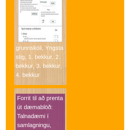
grunnskóli, Yngsta
stig, 1. bekkur, 2.
bekkur, 3. bekkur,
4. bekkur
Forrit til að prenta
út dæmablöð:
Talnadæmi í
samlagningu,