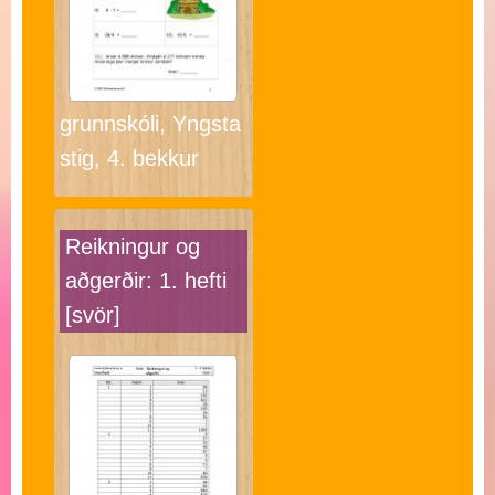
grunnskóli, Yngsta
stig, 4. bekkur
Reikningur og
aðgerðir: 1. hefti
[svör]