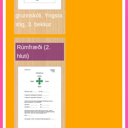
grunnskóli, Yngsta
stig, 3. bekkur
Rúmfræði (2.
hluti)