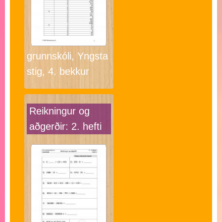
grunnskóli, Yngsta
stig, 4. bekkur
Reikningur og
aðgerðir: 2. hefti