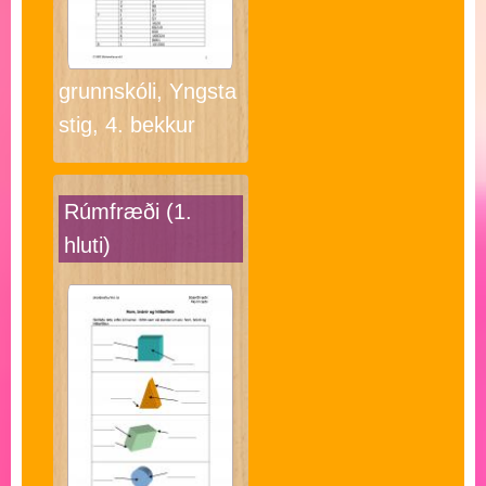
grunnskóli, Yngsta
stig, 4. bekkur
Rúmfræði (1.
hluti)