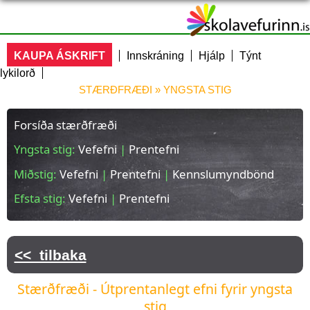
Skip
to
main
ÞÚ ERT HÉR
KAUPA ÁSKRIFT
Innskráning
Hjálp
Týnt
content
lykilorð
STÆRÐFRÆÐI » YNGSTA STIG
Forsíða stærðfræði
Yngsta stig:
Vefefni
|
Prentefni
Miðstig:
Vefefni
|
Prentefni
|
Kennslumyndbönd
Efsta stig:
Vefefni
|
Prentefni
<< tilbaka
Stærðfræði - Útprentanlegt efni fyrir yngsta
stig