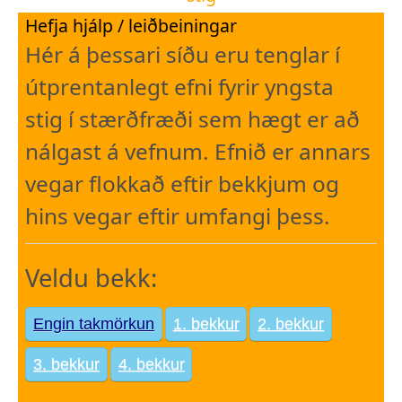
Hefja hjálp / leiðbeiningar
Hér á þessari síðu eru tenglar í
útprentanlegt efni fyrir yngsta
stig í stærðfræði sem hægt er að
nálgast á vefnum. Efnið er annars
vegar flokkað eftir bekkjum og
hins vegar eftir umfangi þess.
Veldu bekk:
Engin takmörkun
1. bekkur
2. bekkur
3. bekkur
4. bekkur