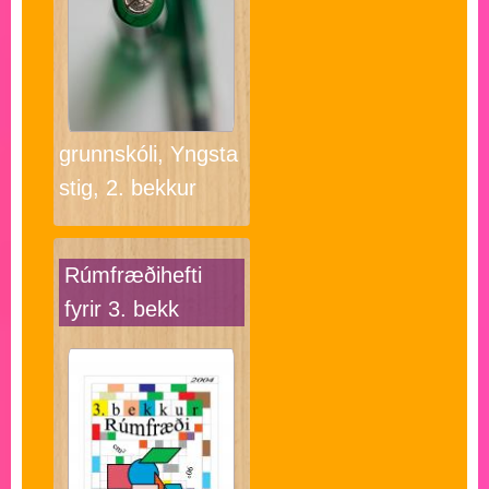
grunnskóli, Yngsta
stig, 2. bekkur
Rúmfræðihefti
fyrir 3. bekk