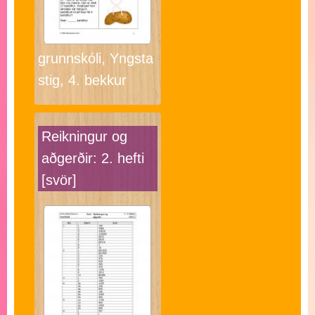
grunnskóli, Yngsta
stig, 4. bekkur
Reikningur og
aðgerðir: 2. hefti
[svör]