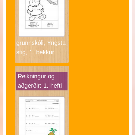
grunnskóli, Yngsta
stig, 1. bekkur
Reikningur og
aðgerðir: 1. hefti