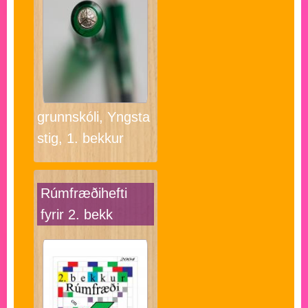
grunnskóli, Yngsta
stig, 1. bekkur
Rúmfræðihefti
fyrir 2. bekk