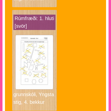
Rúmfræði: 1. hluti
[svör]
grunnskóli, Yngsta
stig, 4. bekkur