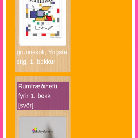
grunnskóli, Yngsta
stig, 1. bekkur
Rúmfræðihefti
fyrir 1. bekk
[svör]