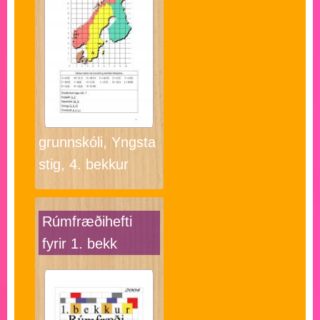
grunnskóli, Yngsta
stig, 4. bekkur
Rúmfræðihefti
fyrir 1. bekk