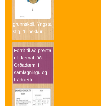
grunnskóli, Yngsta
stig, 1. bekkur
Forrit til að prenta
út dæmablöð:
Orðadæmi í
samlagningu og
frádrætti