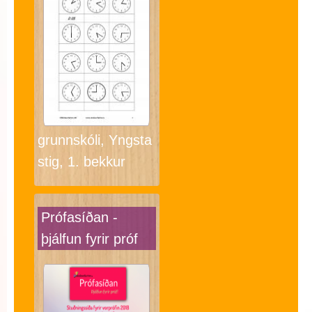
grunnskóli, Yngsta
stig, 1. bekkur
Prófasíðan -
þjálfun fyrir próf