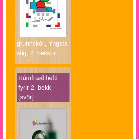
grunnskóli, Yngsta
stig, 2. bekkur
Rúmfræðihefti
fyrir 2. bekk
[svör]