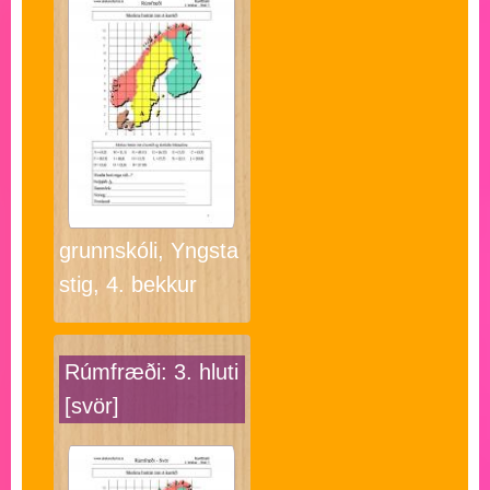
grunnskóli, Yngsta
stig, 4. bekkur
Rúmfræði: 3. hluti
[svör]