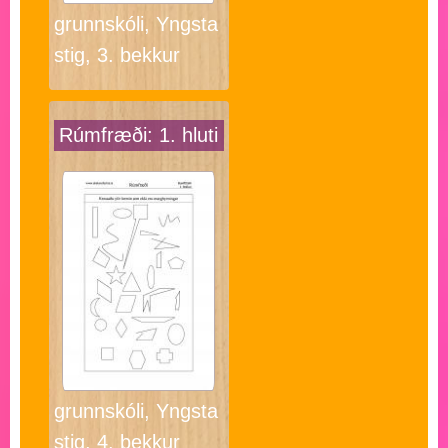
grunnskóli, Yngsta
stig, 3. bekkur
Rúmfræði: 1. hluti
grunnskóli, Yngsta
stig, 4. bekkur