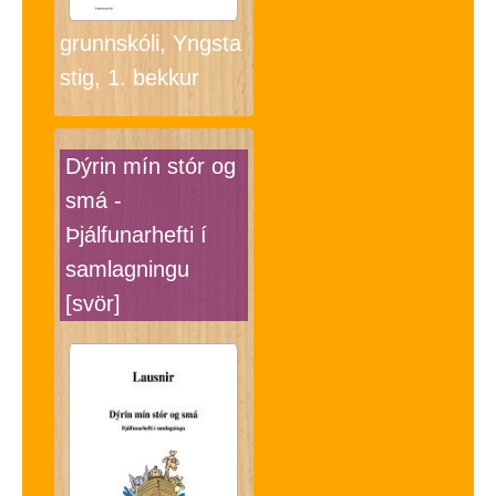
grunnskóli, Yngsta
stig, 1. bekkur
Dýrin mín stór og
smá -
Þjálfunarhefti í
samlagningu
[svör]