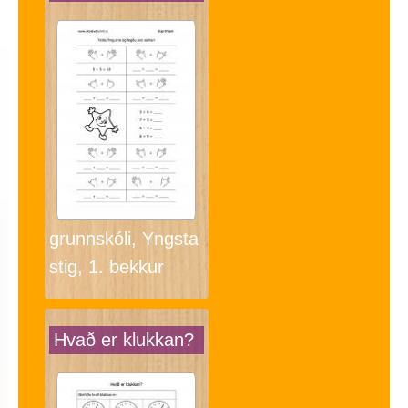
grunnskóli, Yngsta
stig, 1. bekkur
Hvað er klukkan?