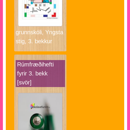
grunnskóli, Yngsta
stig, 3. bekkur
Rúmfræðihefti
fyrir 3. bekk
[svör]