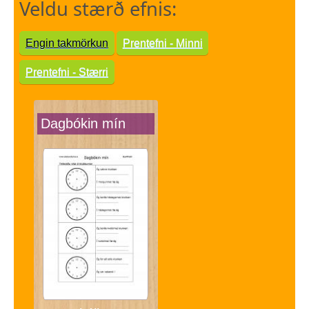
Veldu stærð efnis:
Engin takmörkun
Prentefni - Minni
Prentefni - Stærri
Dagbókin mín