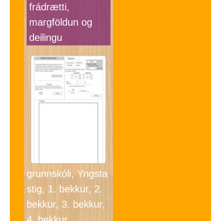
frádrætti,
margföldun og
deilingu
grunnskóli, Yngsta
stig, 1. bekkur, 2.
bekkur, 3. bekkur,
4. bekkur