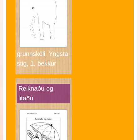
grunnskóli, Yngsta
stig, 1. bekkur
Reiknaðu og
litaðu