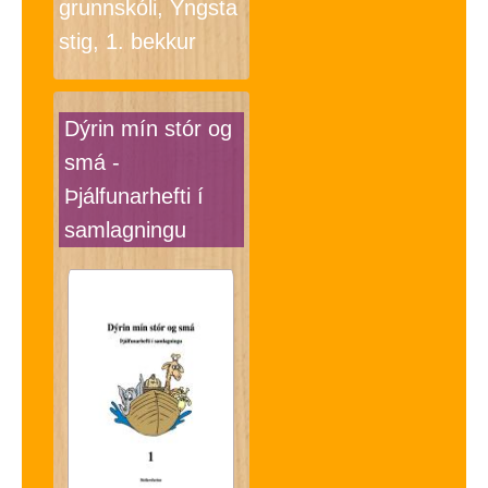
grunnskóli, Yngsta
stig, 1. bekkur
Dýrin mín stór og
smá -
Þjálfunarhefti í
samlagningu