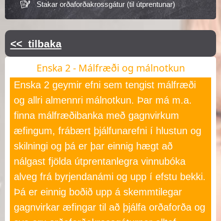
Stakar orðaforðakrossgátur (til útprentunar)
<< tilbaka
Enska 2 - Málfræði og málnotkun
Enska 2 geymir efni sem tengist málfræði
og allri almennri málnotkun. Þar má m.a.
finna málfræðibanka með gagnvirkum
æfingum, frábært þjálfunarefni í hlustun og
skilningi og þá er þar einnig hægt að
nálgast fjölda útprentanlegra vinnubóka
alveg frá byrjendanámi og upp í efstu bekki.
Þá er einnig boðið upp á skemmtilegar
gagnvirkar æfingar til að þjálfa orðaforða og