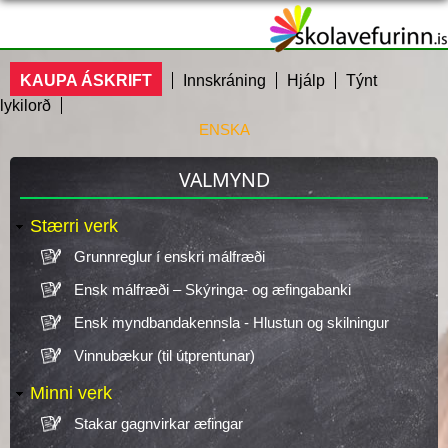
Skip
to
main
ÞÚ ERT HÉR
KAUPA ÁSKRIFT
Innskráning
Hjálp
Týnt
content
lykilorð
ENSKA
VALMYND
Stærri verk
Grunnreglur í enskri málfræði
Ensk málfræði – Skýringa- og æfingabanki
Ensk myndbandakennsla - Hlustun og skilningur
Vinnubækur (til útprentunar)
Minni verk
Stakar gagnvirkar æfingar