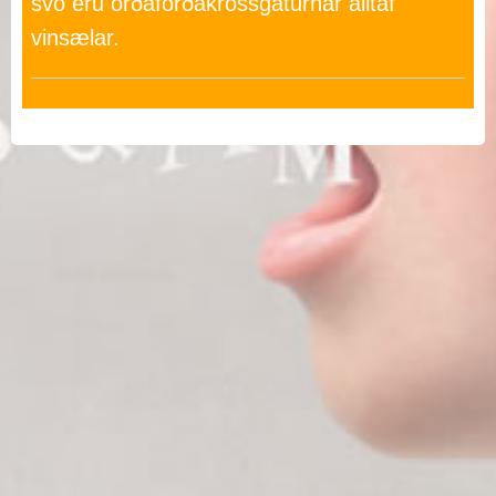
svo eru orðaforðakrossgáturnar alltaf
vinsælar.