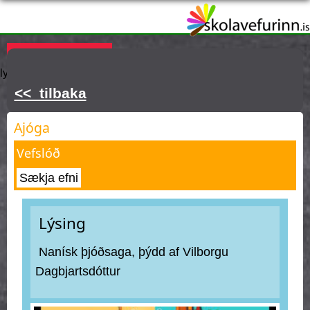
Skip
to
main
Þú ert hér
KAUPA ÁSKRIFT
Innskráning
Hjálp
Týnt
content
lykilorð
<< tilbaka
Ajóga
Vefslóð
Sækja efni
Lýsing
Nanísk þjóðsaga, þýdd af Vilborgu
Dagbjartsdóttur