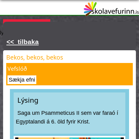
Skip
to
main
Þú ert hér
KAUPA ÁSKRIFT
Innskráning
Hjálp
Týnt
content
lykilorð
<< tilbaka
Bekos, bekos, bekos
Vefslóð
Sækja efni
Lýsing
Saga um Psammeticus II sem var faraó í
Egyptalandi á 6. öld fyrir Krist.