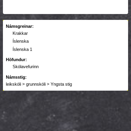
Námsgreinar:
Krakkar
Íslenska
Íslenska 1
Höfundur:
Skólavefurinn
Námsstig:
leikskóli > grunnskóli > Yngsta stig