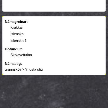
Námsgreinar:
Krakkar
Íslenska
Íslenska 1
Höfundur:
Skólavefurinn
Námsstig:
grunnskóli > Yngsta stig