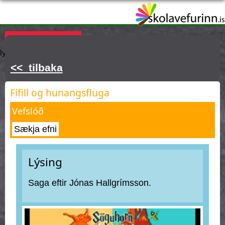
Skip
to
main
Þú ert hér
KAUPA ÁSKRIFT
Innskráning
Hjálp
Týnt
content
lykilorð
<< tilbaka
Fífill og hunangsfluga
Vefslóð
Sækja efni
Lýsing
Saga eftir Jónas Hallgrímsson.