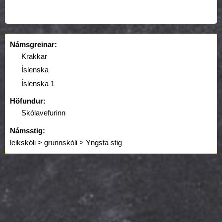
Námsgreinar:
Krakkar
Íslenska
Íslenska 1
Höfundur:
Skólavefurinn
Námsstig:
leikskóli > grunnskóli > Yngsta stig