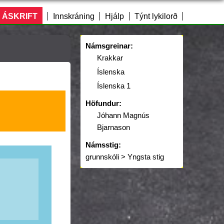
 ÁSKRIFT
Innskráning
Hjálp
Týnt lykilorð
Námsgreinar:
Krakkar
Íslenska
Íslenska 1
Höfundur:
Jóhann Magnús
Bjarnason
Námsstig:
grunnskóli > Yngsta stig