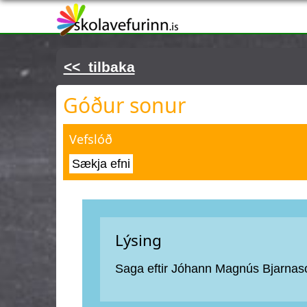
Þú ert hér
<< tilbaka
Góður sonur
Vefslóð
Sækja efni
Lýsing
Saga eftir Jóhann Magnús Bjarnas