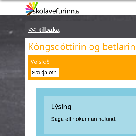
Þú ert hér
<< tilbaka
Kóngsdóttirin og betlari
Vefslóð
Sækja efni
Lýsing
Saga eftir ókunnan höfund.