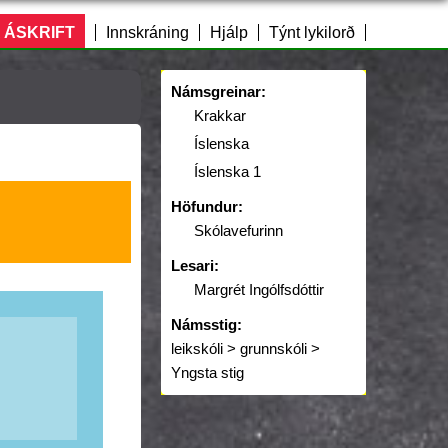
 ÁSKRIFT
Innskráning
Hjálp
Týnt lykilorð
Námsgreinar:
Krakkar
Íslenska
Íslenska 1
Höfundur:
Skólavefurinn
Lesari:
Margrét Ingólfsdóttir
Námsstig:
leikskóli > grunnskóli >
Yngsta stig