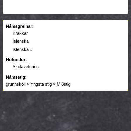
Námsgreinar:
Krakkar
Íslenska
Íslenska 1
Höfundur:
Skólavefurinn
Námsstig:
grunnskóli > Yngsta stig > Miðstig