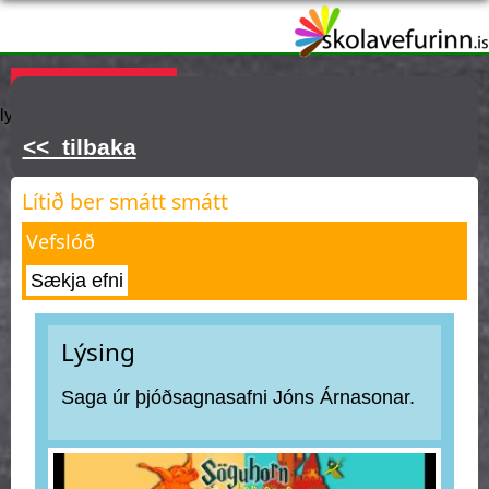
Skip
to
main
Þú ert hér
KAUPA ÁSKRIFT
Innskráning
Hjálp
Týnt
content
lykilorð
<< tilbaka
Lítið ber smátt smátt
Vefslóð
Sækja efni
Lýsing
Saga úr þjóðsagnasafni Jóns Árnasonar.