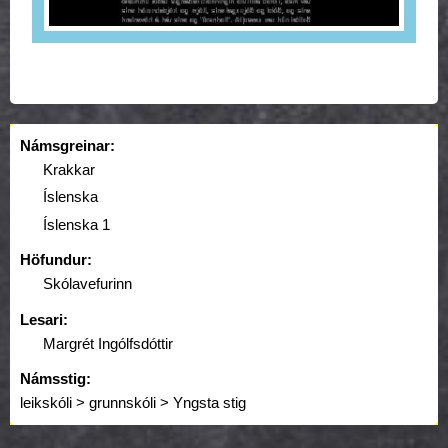
Námsgreinar:
Krakkar
Íslenska
Íslenska 1
Höfundur:
Skólavefurinn
Lesari:
Margrét Ingólfsdóttir
Námsstig:
leikskóli > grunnskóli > Yngsta stig