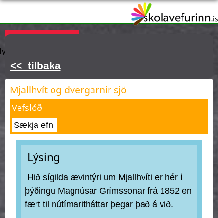
Skip
to
main
Þú ert hér
KAUPA ÁSKRIFT
Innskráning
Hjálp
Týnt
content
lykilorð
<< tilbaka
Mjallhvít og dvergarnir sjö
Vefslóð
Sækja efni
Lýsing
Hið sígilda ævintýri um Mjallhvíti er hér í
þýðingu Magnúsar Grímssonar frá 1852 en
fært til nútímaritháttar þegar það á við.