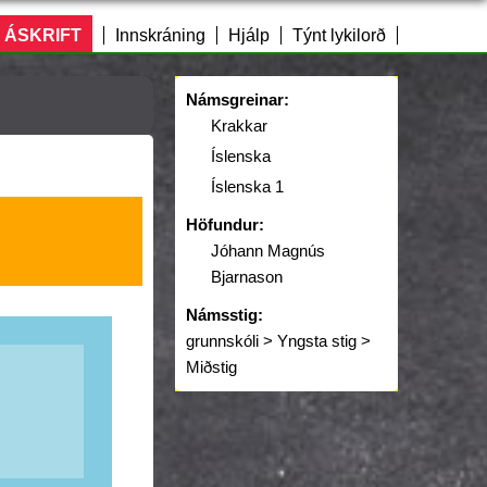
 ÁSKRIFT
Innskráning
Hjálp
Týnt lykilorð
Námsgreinar:
Krakkar
Íslenska
Íslenska 1
Höfundur:
Jóhann Magnús
Bjarnason
Námsstig:
grunnskóli > Yngsta stig >
Miðstig