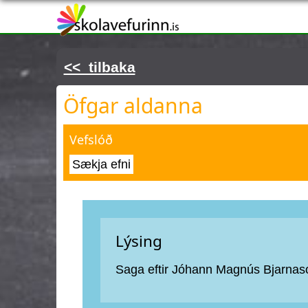
Þú ert hér
<< tilbaka
Öfgar aldanna
Vefslóð
Sækja efni
Lýsing
Saga eftir Jóhann Magnús Bjarnas