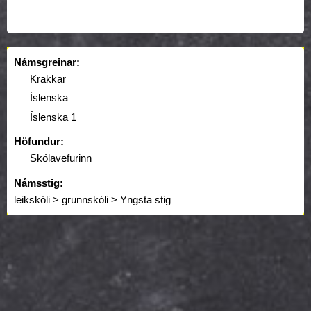
Námsgreinar:
Krakkar
Íslenska
Íslenska 1
Höfundur:
Skólavefurinn
Námsstig:
leikskóli > grunnskóli > Yngsta stig