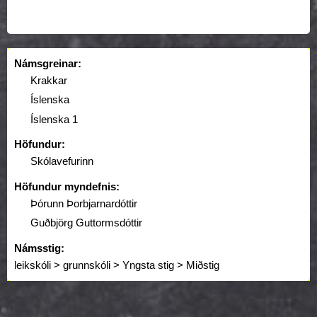
Námsgreinar:
Krakkar
Íslenska
Íslenska 1
Höfundur:
Skólavefurinn
Höfundur myndefnis:
Þórunn Þorbjarnardóttir
Guðbjörg Guttormsdóttir
Námsstig:
leikskóli > grunnskóli > Yngsta stig > Miðstig