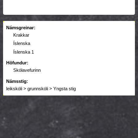
Námsgreinar:
Krakkar
Íslenska
Íslenska 1
Höfundur:
Skólavefurinn
Námsstig:
leikskóli > grunnskóli > Yngsta stig