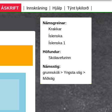
 ÁSKRIFT
Innskráning
Hjálp
Týnt lykilorð
Námsgreinar:
Krakkar
Íslenska
Íslenska 1
Höfundur:
Skólavefurinn
Námsstig:
grunnskóli > Yngsta stig >
Miðstig