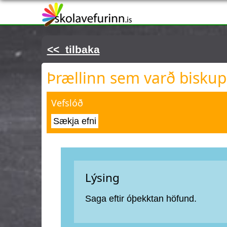
Þú ert hér
<< tilbaka
Þrællinn sem varð biskup
Vefslóð
Sækja efni
Lýsing
Saga eftir óþekktan höfund.