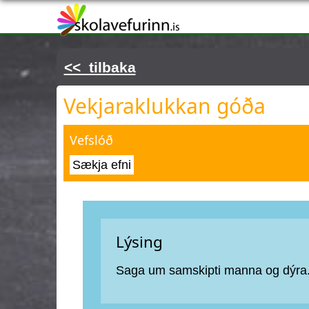
Þú ert hér
<< tilbaka
Vekjaraklukkan góða
Vefslóð
Sækja efni
Lýsing
Saga um samskipti manna og dýra