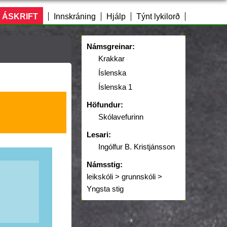
 ÁSKRIFT
Innskráning
Hjálp
Týnt lykilorð
Námsgreinar:
Krakkar
Íslenska
Íslenska 1
Höfundur:
Skólavefurinn
Lesari:
Ingólfur B. Kristjánsson
Námsstig:
leikskóli > grunnskóli >
Yngsta stig