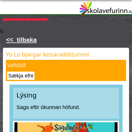
Skip
to
main
Þú ert hér
KAUPA ÁSKRIFT
Innskráning
Hjálp
Týnt
content
lykilorð
<< tilbaka
Yo Lo bjargar keisaradótturinni
Vefslóð
Sækja efni
Lýsing
Saga eftir ókunnan höfund.