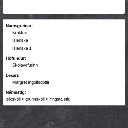
Námsgreinar:
Krakkar
Íslenska
Íslenska 1
Höfundur:
Skólavefurinn
Lesari:
Margrét Ingólfsdóttir
Námsstig:
leikskóli > grunnskóli > Yngsta stig