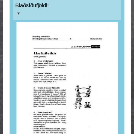
Blaðsíðufjöldi:
7