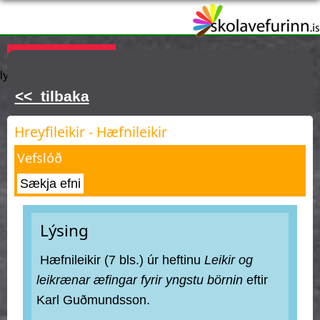
Skip
to
main
Þú ert hér
KAUPA ÁSKRIFT
Innskráning
Hjálp
Týnt
content
lykilorð
<< tilbaka
Hreyfileikir - Hæfnileikir
Vefslóð
Sækja efni
Lýsing
Hæfnileikir (7 bls.) úr heftinu
Leikir og
leikrænar æfingar fyrir yngstu börnin
eftir
Karl Guðmundsson.