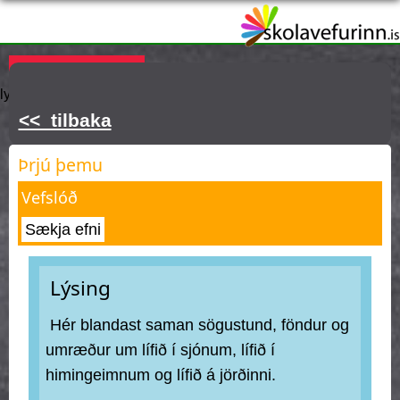
Skip
to
main
Þú ert hér
KAUPA ÁSKRIFT
Innskráning
Hjálp
Týnt
content
lykilorð
<< tilbaka
Þrjú þemu
Vefslóð
Sækja efni
Lýsing
Hér blandast saman sögustund, föndur og
umræður um lífið í sjónum, lífið í
himingeimnum og lífið á jörðinni.