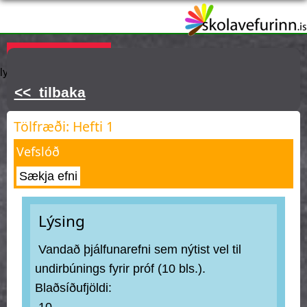
Skip
to
main
Þú ert hér
KAUPA ÁSKRIFT
Innskráning
Hjálp
Týnt
content
lykilorð
<< tilbaka
Tölfræði: Hefti 1
Vefslóð
Sækja efni
Lýsing
Vandað þjálfunarefni sem nýtist vel til
undirbúnings fyrir próf (10 bls.).
Blaðsíðufjöldi:
10