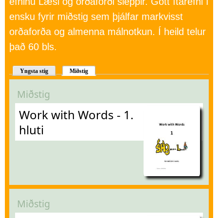
efninu Læsi og orðaforði sleppir. Gott ítarefni í
ensku fyrir miðstig sem þjálfar markvisst
orðaforða og almenna málnotkun. Í heild telur
það 60 bls.
Yngsta stig
Miðstig
Miðstig
Work with Words - 1.
hluti
Miðstig