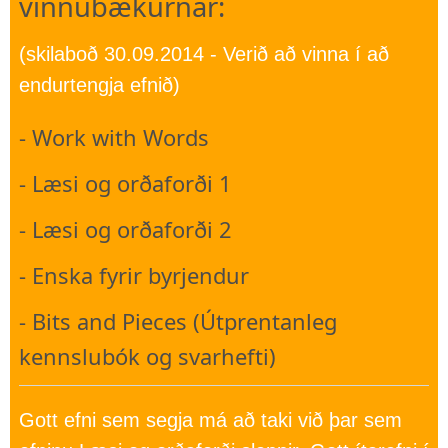
vinnubækurnar:
(skilaboð 30.09.2014 - Verið að vinna í að
endurtengja efnið)
- Work with Words
- Læsi og orðaforði 1
- Læsi og orðaforði 2
- Enska fyrir byrjendur
- Bits and Pieces (Útprentanleg
kennslubók og svarhefti)
Gott efni sem segja má að taki við þar sem