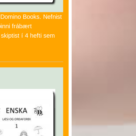
n Domino Books. Nefnist
inni frábært
skiptist í 4 hefti sem