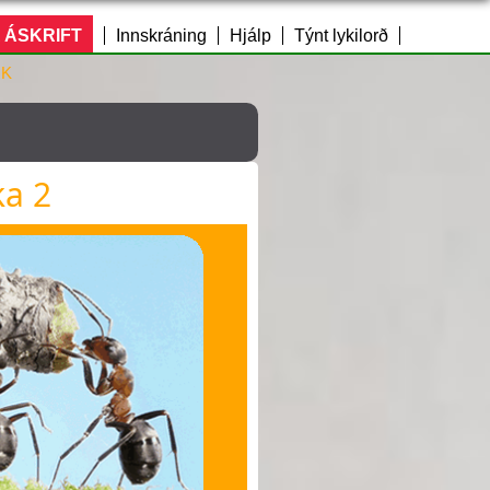
 ÁSKRIFT
Innskráning
Hjálp
Týnt lykilorð
RK
ka 2