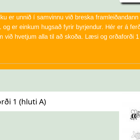
nsku er unnið í samvinnu við breska framleiðandan
 og er einkum hugsað fyrir byrjendur. Hér er á ferð
 við hvetjum alla til að skoða. Læsi og orðaforði 1 
ði 1 (hluti A)