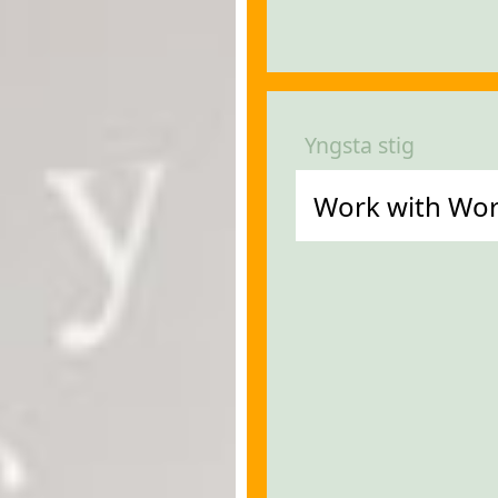
Yngsta stig
Work with Word