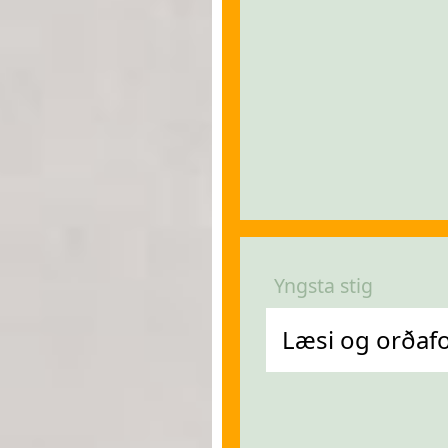
Yngsta stig
Læsi og orðafor