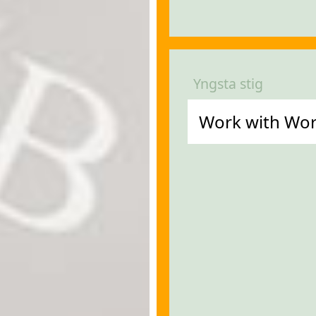
Yngsta stig
Work with Word