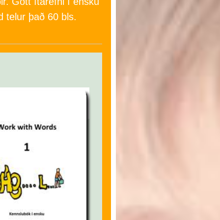
r. Gott ítarefni í ensku
 telur það 60 bls.