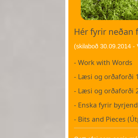
Hér fyrir neðan
(skilaboð 30.09.2014 - 
- Work with Words
- Læsi og orðaforði 
- Læsi og orðaforði 
- Enska fyrir byrjen
- Bits and Pieces (Ú