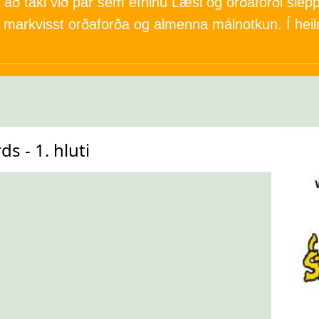
að taki við þar sem efninu Læsi og orðaforði sleppi
ar markvisst orðaforða og almenna málnotkun. Í heild
s - 1. hluti