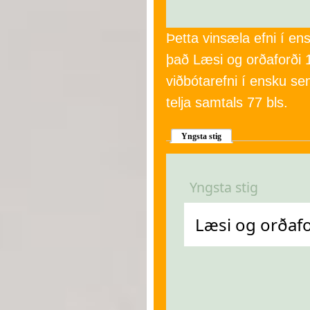
Þetta vinsæla efni í e
það Læsi og orðaforði 1
viðbótarefni í ensku sem
telja samtals 77 bls.
Yngsta stig
Yngsta stig
Læsi og orðafor