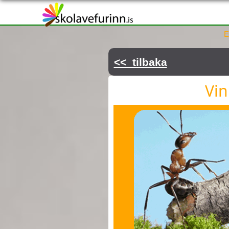
ÞÚ ERT HÉR
E
<< tilbaka
Vin