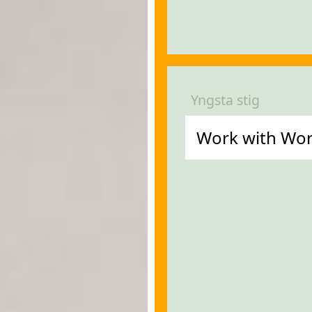
Yngsta stig
Work with Word