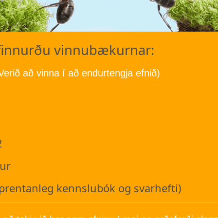
 finnurðu vinnubækurnar:
Verið að vinna í að endurtengja efnið)
1
2
dur
tprentanleg kennslubók og svarhefti)