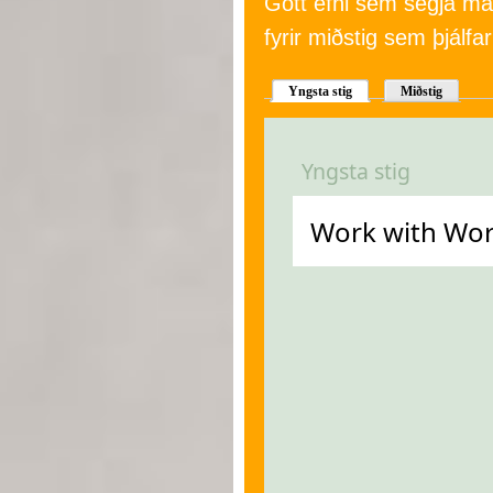
Gott efni sem segja má 
fyrir miðstig sem þjálf
Yngsta stig
Miðstig
Yngsta stig
Work with Word