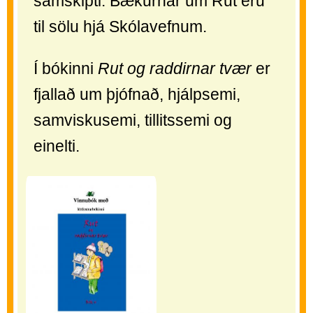
samskipti. Bækurnar um Rut eru
til sölu hjá Skólavefnum.
Í bókinni
Rut og raddirnar tvær
er
fjallað um þjófnað, hjálpsemi,
samviskusemi, tillitssemi og
einelti.