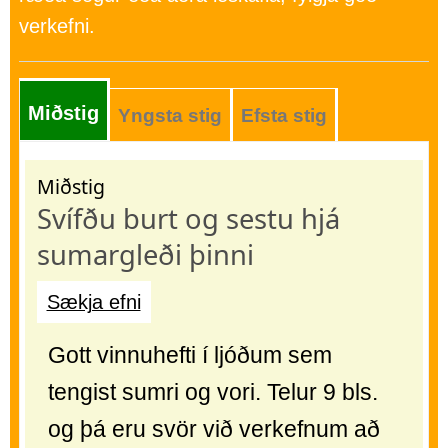
verkefni.
Miðstig
Yngsta stig
Efsta stig
Miðstig
Svífðu burt og sestu hjá
sumargleði þinni
Sækja efni
Gott vinnuhefti í ljóðum sem
tengist sumri og vori. Telur 9 bls.
og þá eru svör við verkefnum að