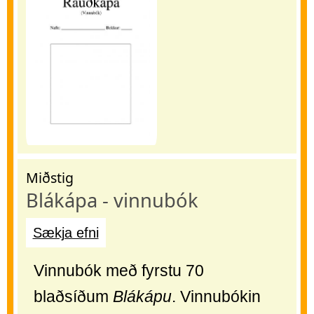
Miðstig
Blákápa - vinnubók
Sækja efni
Vinnubók með fyrstu 70
blaðsíðum
Blákápu
. Vinnubókin