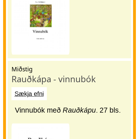
Miðstig
Rauðkápa - vinnubók
Sækja efni
Vinnubók með
Rauðkápu
. 27 bls.