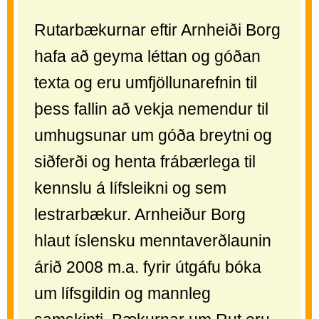
Rutarbækurnar eftir Arnheiði Borg
hafa að geyma léttan og góðan
texta og eru umfjöllunarefnin til
þess fallin að vekja nemendur til
umhugsunar um góða breytni og
siðferði og henta frábærlega til
kennslu á lífsleikni og sem
lestrarbækur. Arnheiður Borg
hlaut íslensku menntaverðlaunin
árið 2008 m.a. fyrir útgáfu bóka
um lífsgildin og mannleg