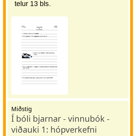
telur 13 bls.
Miðstig
Í bóli bjarnar - vinnubók -
viðauki 1: hópverkefni