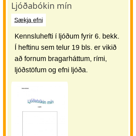
Ljóðabókin mín
Sækja efni
Kennsluhefti í ljóðum fyrir 6. bekk.
Í heftinu sem telur 19 bls. er vikið
að fornum bragarháttum, rími,
ljóðstöfum og efni ljóða.