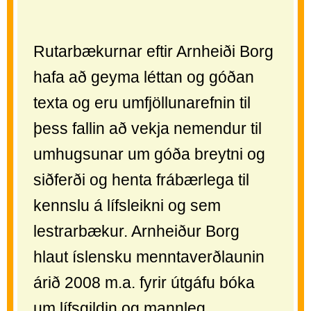
Rutarbækurnar eftir Arnheiði Borg
hafa að geyma léttan og góðan
texta og eru umfjöllunarefnin til
þess fallin að vekja nemendur til
umhugsunar um góða breytni og
siðferði og henta frábærlega til
kennslu á lífsleikni og sem
lestrarbækur. Arnheiður Borg
hlaut íslensku menntaverðlaunin
árið 2008 m.a. fyrir útgáfu bóka
um lífsgildin og mannleg