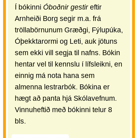
Í bókinni
Óboðnir gestir
eftir
Arnheiði Borg segir m.a. frá
tröllabörnunum Græðgi, Fýlupúka,
Óþekktarormi og Leti, auk jötuns
sem ekki vill segja til nafns. Bókin
hentar vel til kennslu í lífsleikni, en
einnig má nota hana sem
almenna lestrarbók. Bókina er
hægt að panta hjá Skólavefnum.
Vinnuheftið með bókinni telur 8
bls.