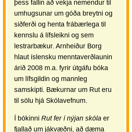
þess fallin að vekja nemendur til
umhugsunar um góða breytni og
siðferði og henta frábærlega til
kennslu á lífsleikni og sem
lestrarbækur. Arnheiður Borg
hlaut íslensku menntaverðlaunin
árið 2008 m.a. fyrir útgáfu bóka
um lífsgildin og mannleg
samskipti. Bækurnar um Rut eru
til sölu hjá Skólavefnum.
Í bókinni
Rut fer í nýjan skóla
er
fjallað um jákvæðni, að dæma