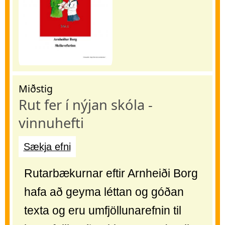
Miðstig
Rut fer í nýjan skóla -
vinnuhefti
Sækja efni
Rutarbækurnar eftir Arnheiði Borg
hafa að geyma léttan og góðan
texta og eru umfjöllunarefnin til