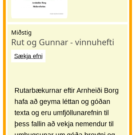
Miðstig
Rut og Gunnar - vinnuhefti
Sækja efni
Rutarbækurnar eftir Arnheiði Borg
hafa að geyma léttan og góðan
texta og eru umfjöllunarefnin til
þess fallin að vekja nemendur til