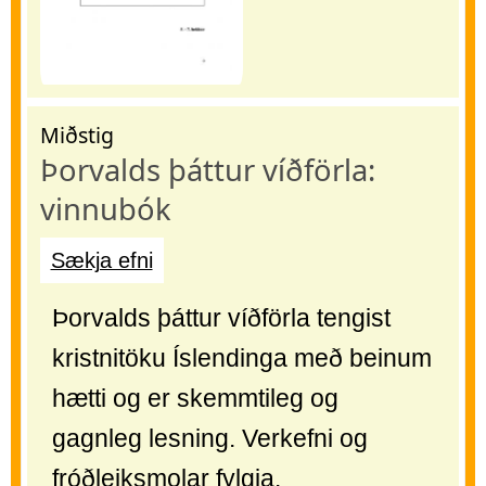
Miðstig
Þorvalds þáttur víðförla:
vinnubók
Sækja efni
Þorvalds þáttur víðförla tengist
kristnitöku Íslendinga með beinum
hætti og er skemmtileg og
gagnleg lesning. Verkefni og
fróðleiksmolar fylgja.