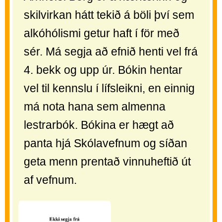
skilvirkan hátt tekið á böli því sem
alkóhólismi getur haft í för með
sér. Má segja að efnið henti vel frá
4. bekk og upp úr. Bókin hentar
vel til kennslu í lífsleikni, en einnig
má nota hana sem almenna
lestrarbók. Bókina er hægt að
panta hjá Skólavefnum og síðan
geta menn prentað vinnuheftið út
af vefnum.