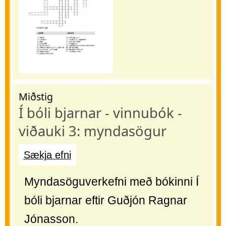
Miðstig
Í bóli bjarnar - vinnubók -
viðauki 3: myndasögur
Sækja efni
Myndasöguverkefni með bókinni Í
bóli bjarnar eftir Guðjón Ragnar
Jónasson.