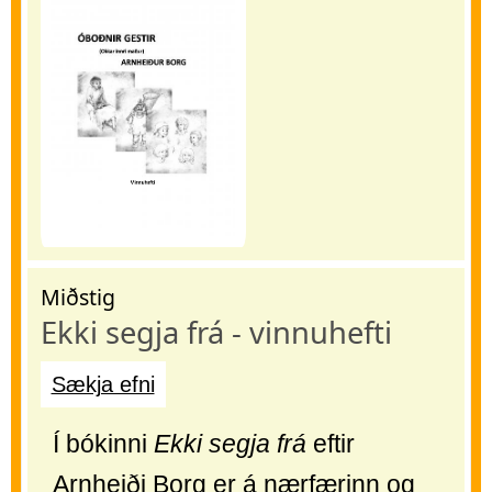
Miðstig
Ekki segja frá - vinnuhefti
Sækja efni
Í bókinni
Ekki segja frá
eftir
Arnheiði Borg er á nærfærinn og