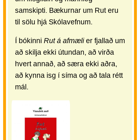
samskipti. Bækurnar um Rut eru
til sölu hjá Skólavefnum.
Í bókinni
Rut á afmæli
er fjallað um
að skilja ekki útundan, að virða
hvert annað, að særa ekki aðra,
að kynna isg í síma og að tala rétt
mál.