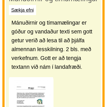
Sækja efni
Mánuðirnir og tímamælingar er
góður og vandaður texti sem gott
getur verið að lesa til að þjálfa
almennan lesskilning. 2 bls. með
verkefnum. Gott er að tengja
textann við nám í landafræði.