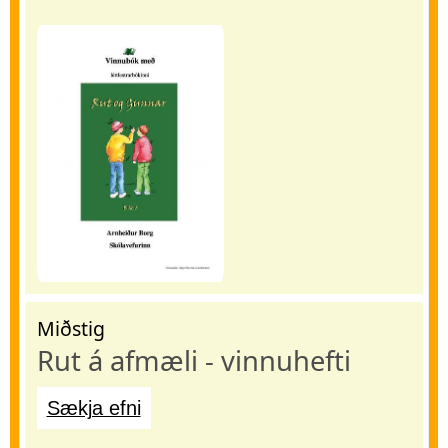
Miðstig
Rut á afmæli - vinnuhefti
Sækja efni