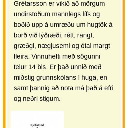
Grétarsson er vikið að mörgum
undirstöðum mannlegs lífs og
boðið upp á umræðu um hugtök á
borð við lýðræði, rétt, rangt,
græðgi, nægjusemi og ótal margt
fleira. Vinnuhefti með sögunni
telur 14 bls. Er það unnið með
miðstig grunnskólans í huga, en
samt þannig að nota má það á efri
og neðri stigum.