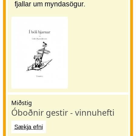
fjallar um myndasögur.
Miðstig
Óboðnir gestir - vinnuhefti
Sækja efni