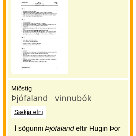
Miðstig
Þjófaland - vinnubók
Sækja efni
Í sögunni
Þjófaland
eftir Hugin Þór