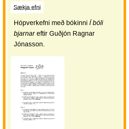
Sækja efni
Hópverkefni með bókinni
Í bóli
bjarnar
eftir Guðjón Ragnar
Jónasson.