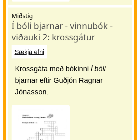
Miðstig
Í bóli bjarnar - vinnubók -
viðauki 2: krossgátur
Sækja efni
Krossgáta með bókinni
Í bóli
bjarnar eftir Guðjón Ragnar
Jónasson.