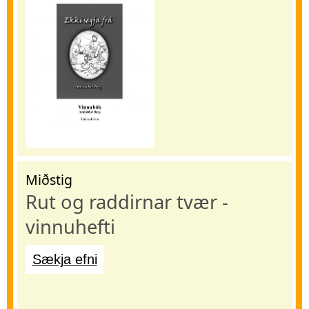
Miðstig
Rut og raddirnar tvær -
vinnuhefti
Sækja efni