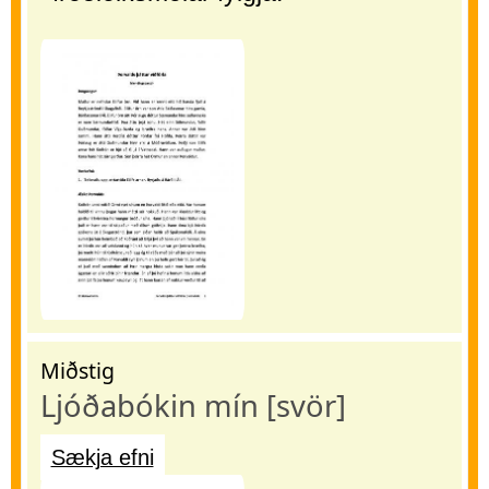
Miðstig
Ljóðabókin mín [svör]
Sækja efni