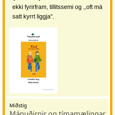
ekki fyrirfram, tillitssemi og ,,oft má
satt kyrrt liggja".
Miðstig
Mánuðirnir og tímamælingar