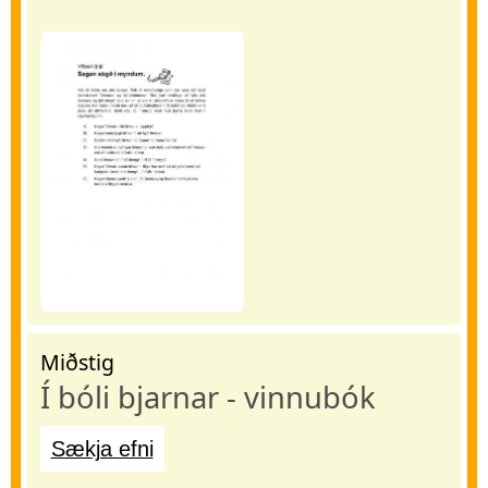
Miðstig
Í bóli bjarnar - vinnubók
Sækja efni