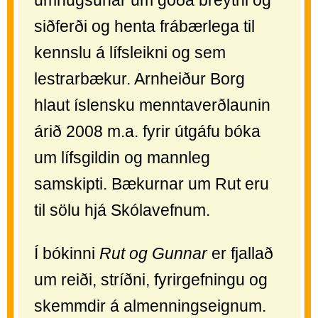
umhugsunar um góða breytni og
siðferði og henta frábærlega til
kennslu á lífsleikni og sem
lestrarbækur. Arnheiður Borg
hlaut íslensku menntaverðlaunin
árið 2008 m.a. fyrir útgáfu bóka
um lífsgildin og mannleg
samskipti. Bækurnar um Rut eru
til sölu hjá Skólavefnum.
Í bókinni
Rut og Gunnar
er fjallað
um reiði, stríðni, fyrirgefningu og
skemmdir á almenningseignum.