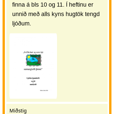
finna á bls 10 og 11. Í heftinu er
unnið með alls kyns hugtök tengd
ljóðum.
Miðstig