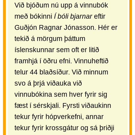
Við bjóðum nú upp á vinnubók
með bókinni
Í bóli bjarnar
eftir
Guðjón Ragnar Jónasson. Hér er
tekið á mörgum þáttum
íslenskunnar sem oft er litið
framhjá í öðru efni. Vinnuheftið
telur 44 blaðsíður. Við minnum
svo á þrjá viðauka við
vinnubókina sem hver fyrir sig
fæst í sérskjali. Fyrsti viðaukinn
tekur fyrir hópverkefni, annar
tekur fyrir krossgátur og sá þriðji